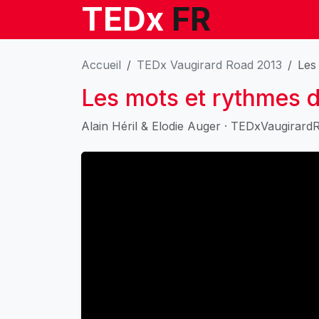
TEDx
FR
Accueil
TEDx Vaugirard Road 2013
Les
Les mots et rythmes d
Alain Héril & Elodie Auger · TEDxVaugirard