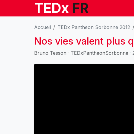
TEDx
FR
Accueil
TEDx Pantheon Sorbonne 2012
Nos vies valent plus q
Bruno Tesson · TEDxPantheonSorbonne · 20