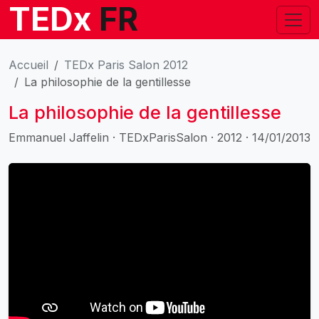
TEDx
FR
Accueil
TEDx Paris Salon 2012
La philosophie de la gentillesse
La philosophie de la gentillesse
Emmanuel Jaffelin · TEDxParisSalon · 2012 · 14/01/2013