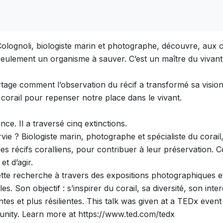
n Colognoli, biologiste marin et photographe, découvre, au
 seulement un organisme à sauver. C’est un maître du vivant, 
partage comment l’observation du récif a transformé sa visio
orail pour repenser notre place dans le vivant.
nce. Il a traversé cinq extinctions.
urvie ? Biologiste marin, photographe et spécialiste du corai
s récifs coralliens, pour contribuer à leur préservation.
t d’agir.
cette recherche à travers des expositions photographiques 
les. Son objectif : s’inspirer du corail, sa diversité, son in
ntes et plus résilientes. This talk was given at a TEDx eve
unity. Learn more at https://www.ted.com/tedx