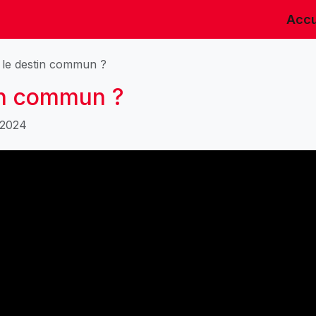
Accu
u le destin commun ?
tin commun ?
/2024