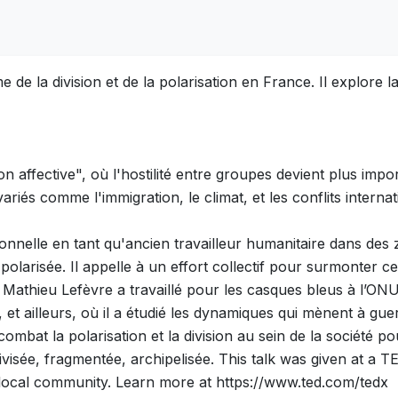
de la division et de la polarisation en France. Il explore la
n affective", où l'hostilité entre groupes devient plus imp
variés comme l'immigration, le climat, et les conflits interna
onnelle en tant qu'ancien travailleur humanitaire dans des
polarisée. Il appelle à un effort collectif pour surmonter ce
 Mathieu Lefèvre a travaillé pour les casques bleus à l’ONU
et ailleurs, où il a étudié les dynamiques qui mènent à guerre
bat la polarisation et la division au sein de la société po
ivisée, fragmentée, archipelisée. This talk was given at a
local community. Learn more at https://www.ted.com/tedx