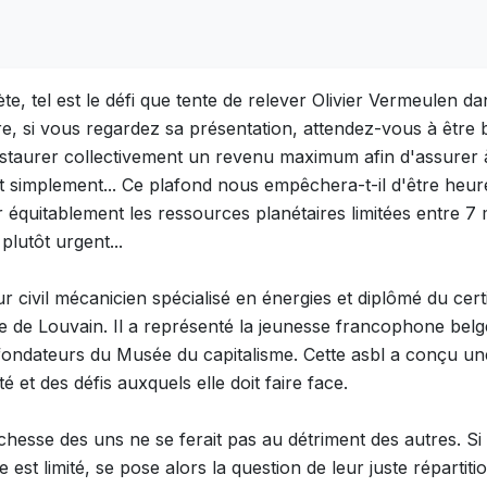
e, tel est le défi que tente de relever Olivier Vermeulen d
e, si vous regardez sa présentation, attendez-vous à êtr
d'instaurer collectivement un revenu maximum afin d'assurer
 simplement... Ce plafond nous empêchera-t-il d'être heure
 équitablement les ressources planétaires limitées entre 7 mi
plutôt urgent...
ur civil mécanicien spécialisé en énergies et diplômé du cert
ue de Louvain. Il a représenté la jeunesse francophone bel
ondateurs du Musée du capitalisme. Cette asbl a conçu une 
et des défis auxquels elle doit faire face.
ichesse des uns ne se ferait pas au détriment des autres. S
 est limité, se pose alors la question de leur juste réparti