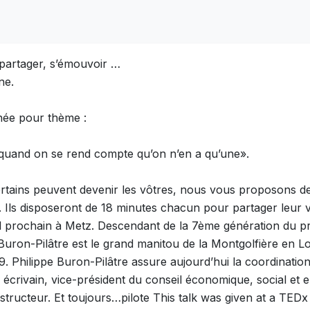
 partager, s’émouvoir …
ne.
nnée pour thème :
quand on se rend compte qu’on n’en a qu’une».
ertains peuvent devenir les vôtres, nous vous proposons d
ts. Ils disposeront de 18 minutes chacun pour partager leur
il prochain à Metz. Descendant de la 7ème génération du pr
 Buron-Pilâtre est le grand manitou de la Montgolfière en 
89. Philippe Buron-Pilâtre assure aujourd’hui la coordinati
ire, écrivain, vice-président du conseil économique, social 
nstructeur. Et toujours…pilote This talk was given at a TE