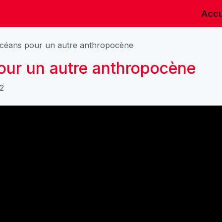
Accu
océans pour un autre anthropocène
our un autre anthropocène
12