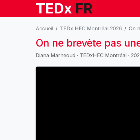
TEDx
FR
Accueil
TEDx HEC Montréal 2026
On n
On ne brevète pas une
Diana Marheoud · TEDxHEC Montréal · 202