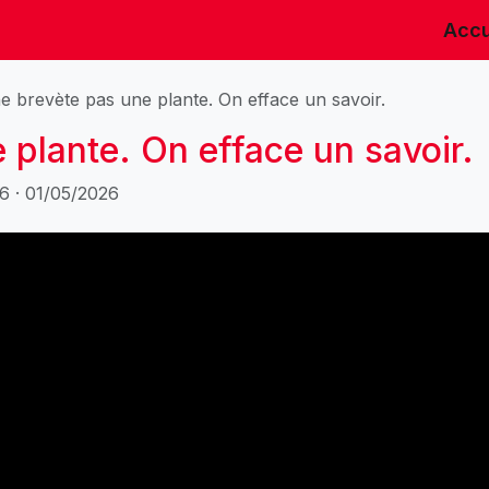
Accu
e brevète pas une plante. On efface un savoir.
 plante. On efface un savoir.
6 · 01/05/2026