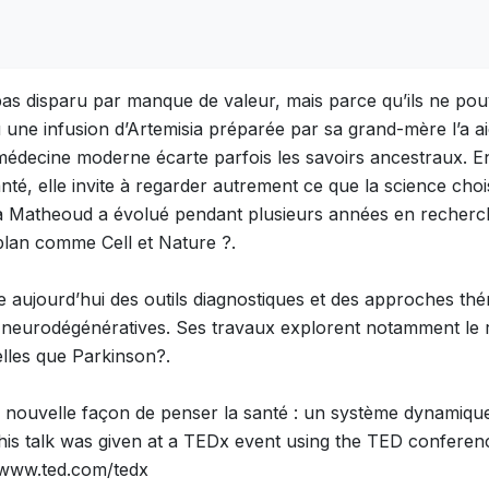
t pas disparu par manque de valeur, mais parce qu’ils ne po
une infusion d’Artemisia préparée par sa grand-mère l’a aid
decine moderne écarte parfois les savoirs ancestraux. En r
té, elle invite à regarder autrement ce que la science cho
a Matheoud a évolué pendant plusieurs années en recherc
plan comme Cell et Nature ?.
 aujourd’hui des outils diagnostiques et des approches thér
 neurodégénératives. Ses travaux explorent notamment le r
elles que Parkinson?.
e nouvelle façon de penser la santé : un système dynami
 This talk was given at a TEDx event using the TED confere
//www.ted.com/tedx