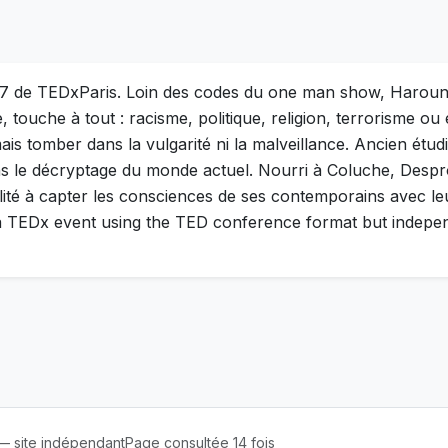
017 de TEDxParis. Loin des codes du one man show, Haroun 
 touche à tout : racisme, politique, religion, terrorisme o
is tomber dans la vulgarité ni la malveillance. Ancien étu
s le décryptage du monde actuel. Nourri à Coluche, Desprog
lité à capter les consciences de ses contemporains avec leu
t a TEDx event using the TED conference format but indepe
 site indépendant
Page consultée 14 fois