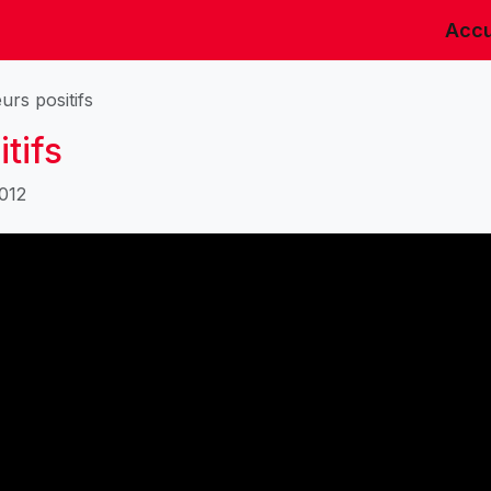
Accu
urs positifs
tifs
2012